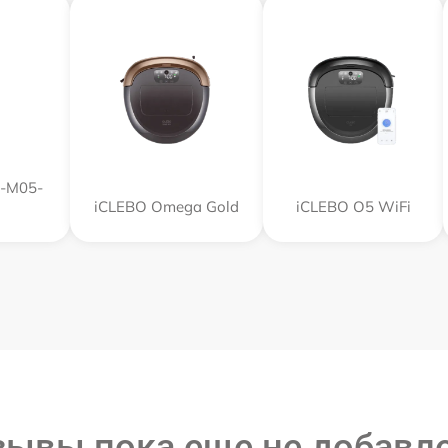
R-M05-
iCLEBO Omega Gold
iCLEBO O5 WiFi
зывы пока еще не добавл