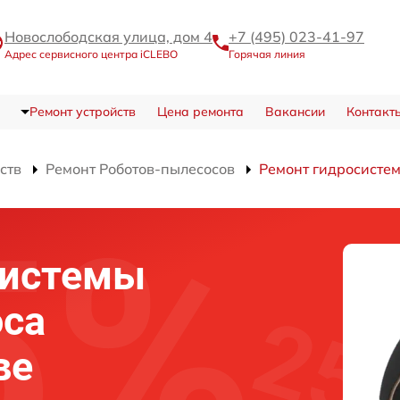
Новослободская улица, дом 4
+7 (495) 023-41-97
Адрес сервисного центра iCLEBO
Горячая линия
Ремонт устройств
Цена ремонта
Вакансии
Контакт
ств
Ремонт Роботов-пылесосов
Ремонт гидросисте
системы
оса
ве