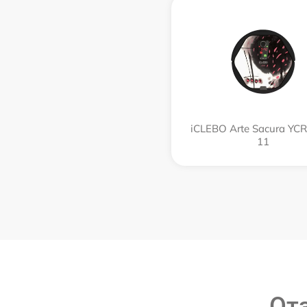
iCLEBO Arte Sacura YC
11
От