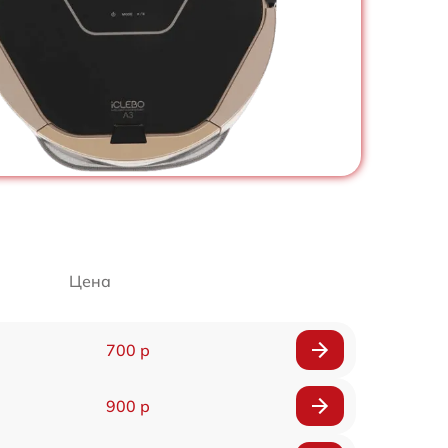
Цена
700 р
900 р