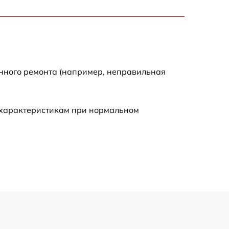
2000 р
2000 р
300 р
енного ремонта (например, неправильная
500 р
 характеристикам при нормальном
800 р
500 р
400 р
1550 р