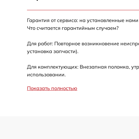
Ремонт после залития
Гарантия от сервиса: на установленные нами
Устранение ошибок
Что считается гарантийным случаем?
Ремонт кнопки
Для работ: Повторное возникновение неиспр
установка запчасти).
Калибровка
Для комплектующих: Внезапная поломка, утр
Ремонт материнской платы
использовании.
Показать полностью
Профилактическая чистка
Замена материнской платы
Прошивка