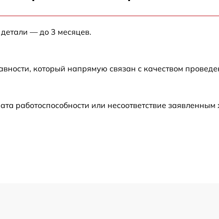
от 60 мин
 детали — до 3 месяцев.
от 60 мин
от 60 мин
авности, который напрямую связан с качеством провед
от 60 мин
ата работоспособности или несоответствие заявленным
от 30 мин
от 60 мин
от 60 мин
от 30 мин