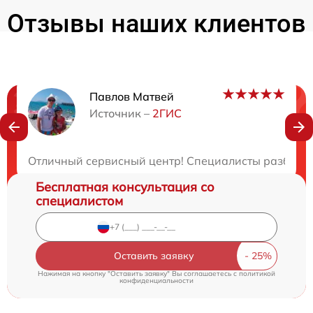
Отзывы наших клиентов
Павлов Матвей
Нужна консультация?
Источник –
2ГИС
Закажите бесплатную консультацию
Отличный сервисный центр! Специалисты разбираю
Бесплатная консультация со
специалистом
Оставить заявку
Нажимая на кнопку "Оставить заявку" Вы соглашаетесь c
политикой
конфиденциальности